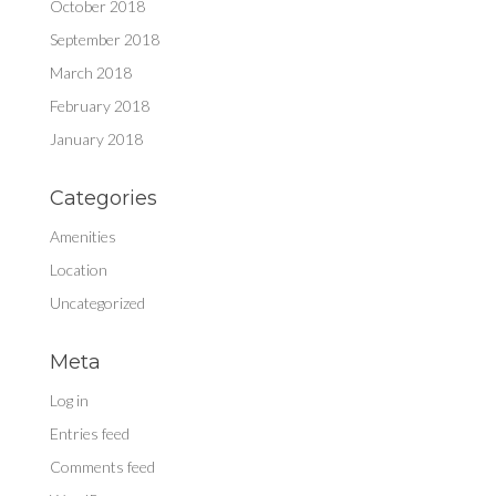
October 2018
September 2018
March 2018
February 2018
January 2018
Categories
Amenities
Location
Uncategorized
Meta
Log in
Entries feed
Comments feed