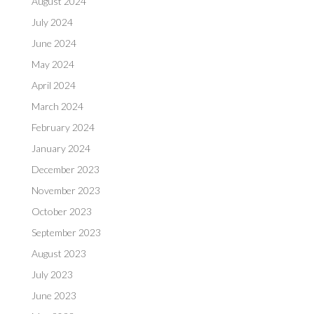
August 2024
July 2024
June 2024
May 2024
April 2024
March 2024
February 2024
January 2024
December 2023
November 2023
October 2023
September 2023
August 2023
July 2023
June 2023