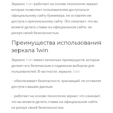
Зеркало 1win работает на основе технологии зеркал,
которая позволяет пользователям доступаться
официальному сайту букмекера, не оставляя им
доступа к оригинальному сайту. Это означает, что вы
можете делать ставки на официальном сайте, не
рискуя своей безопасностью.
Преимущества использования
зеркала 1win
Зеркало 1win имеет несколько преимуществ, которые
делают его безопасным и надежным выбором для
пользователей. В частности, зеркало 1win:
– обеспечивает безопасность транзакций, не оставляя
доступа к вашим данным;
– работает на основе технологии зеркал, что означает,
что вы можете делать ставки на официальном сайте,
не рискуя своей безопасностью;