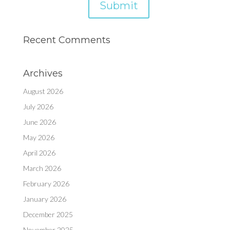
Recent Comments
Archives
August 2026
July 2026
June 2026
May 2026
April 2026
March 2026
February 2026
January 2026
December 2025
November 2025