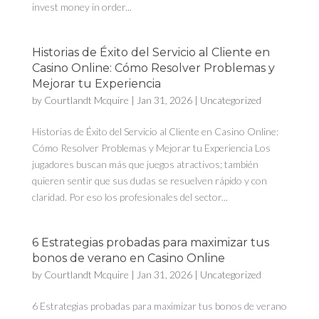
invest money in order...
Historias de Éxito del Servicio al Cliente en
Casino Online: Cómo Resolver Problemas y
Mejorar tu Experiencia
by
Courtlandt Mcquire
|
Jan 31, 2026
|
Uncategorized
Historias de Éxito del Servicio al Cliente en Casino Online:
Cómo Resolver Problemas y Mejorar tu Experiencia Los
jugadores buscan más que juegos atractivos; también
quieren sentir que sus dudas se resuelven rápido y con
claridad. Por eso los profesionales del sector...
6 Estrategias probadas para maximizar tus
bonos de verano en Casino Online
by
Courtlandt Mcquire
|
Jan 31, 2026
|
Uncategorized
6 Estrategias probadas para maximizar tus bonos de verano