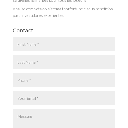
stratégies gagnantes pour tous les joueurs
Análise completa do sistema thorfortune e seus benefícios
para investidores experientes
Contact