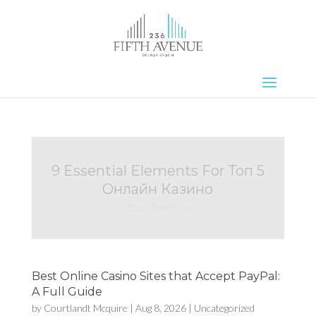
9 Essential Elements For Топ 5
Онлайн Казино
https://balmk.ru/
Best Online Casino Sites that Accept PayPal:
A Full Guide
by
Courtlandt Mcquire
|
Aug 8, 2026
|
Uncategorized