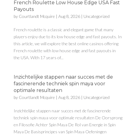
French Roulette Low House Edge USA Fast
Payouts
by
Courtlandt Mcquire
|
Aug 8, 2026
|
Uncategorized
French roulette is a classic and elegant game that many
players enjoy due to its low house edge and fast payouts. In
this article, we will explore the best online casinos offering
French roulette with low house edge and fast payouts in
the USA. With 17 years of...
Inzichtelijke stappen naar succes met de
fascinerende techniek spin maya voor
optimale resultaten
by
Courtlandt Mcquire
|
Aug 8, 2026
|
Uncategorized
Inzichtelijke stappen naar succes met de fascinerende
techniek spin maya voor optimale resultaten De Oorsprong
en Filosofie Achter Spin Maya De Rol van Energie in Spin
Maya De Basisprincipes van Spin Maya Oefeningen