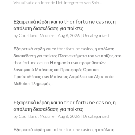
Visualisatie en Intentie Het Integreren van Spin...
Εξαιρετικά κέρδη και το thor fortune casino, η
απόλυτη διασκέδαση για παίκτες
by
Courtlandt Mcquire
|
Aug 8, 2026
|
Uncategorized
Εξαιρετικά κέρδη και το thor fortune casino, η απόλυτη
διασκέδαση για παίκτες Πλεονεκτήματα του να παίζεις στο
thor fortune casino Η σημασία των προμηθευτών
λογισμικού Μπόνους και Προσφορές Όροι και
Προϋποθέσεις των Μπόνους Ασφάλεια και Αξιοπιστία
Μέθοδοι Πληρωμής...
Εξαιρετικά κέρδη και το thor fortune casino, η
απόλυτη διασκέδαση για παίκτες
by
Courtlandt Mcquire
|
Aug 8, 2026
|
Uncategorized
Εξαιρετικά κέρδη και το thor fortune casino, η απόλυτη