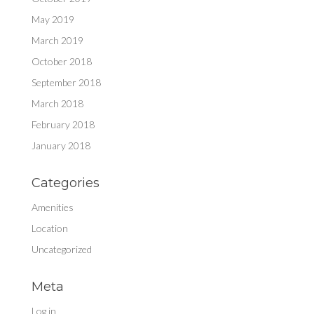
May 2019
March 2019
October 2018
September 2018
March 2018
February 2018
January 2018
Categories
Amenities
Location
Uncategorized
Meta
Log in