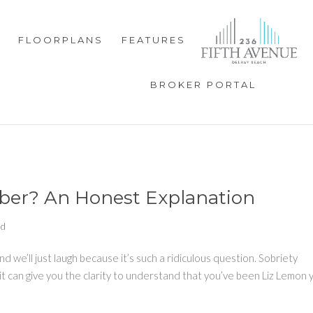
FLOORPLANS
FEATURES
BROKER PORTAL
ber? An Honest Explanation
ed
d we’ll just laugh because it’s such a ridiculous question. Sobriety
 it can give you the clarity to understand that you’ve been Liz Lemon 