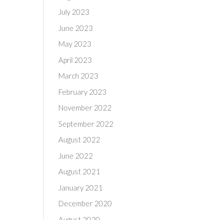
July 2023
June 2023
May 2023
April 2023
March 2023
February 2023
November 2022
September 2022
August 2022
June 2022
August 2021
January 2021
December 2020
August 2020