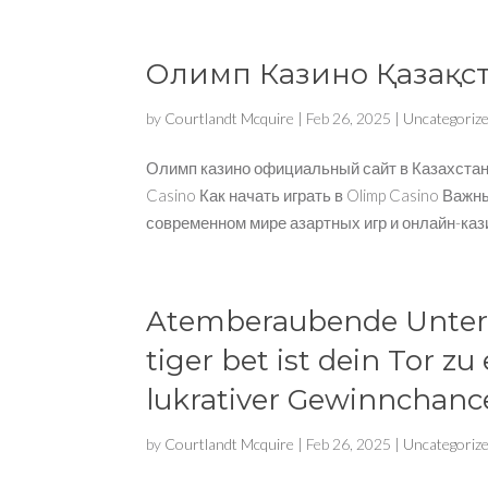
Олимп Казино Қазақста
by
Courtlandt Mcquire
|
Feb 26, 2025
|
Uncategoriz
Олимп казино официальный сайт в Казахстане
Casino Как начать играть в Olimp Casino Важ
современном мире азартных игр и онлайн-казин
Atemberaubende Unterh
tiger bet ist dein Tor z
lukrativer Gewinnchanc
by
Courtlandt Mcquire
|
Feb 26, 2025
|
Uncategoriz