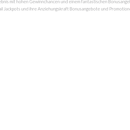
erlebnis mit hohen Gewinnchancen und einem fantastischen Bonusang
tail Jackpots und ihre Anziehungskraft Bonusangebote und Promotio