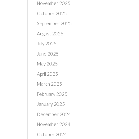
November 2025
October 2025
September 2025
August 2025
July 2025
June 2025
May 2025
April 2025
March 2025
February 2025
January 2025
December 2024
November 2024
October 2024