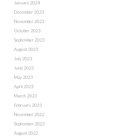
January 2024
December 2023
November 2023
October 2023
September 2023
August 2023
July 2023
June 2023
May 2023
April 2023
March 2023
February 2023
November 2022
September 2022
August 2022