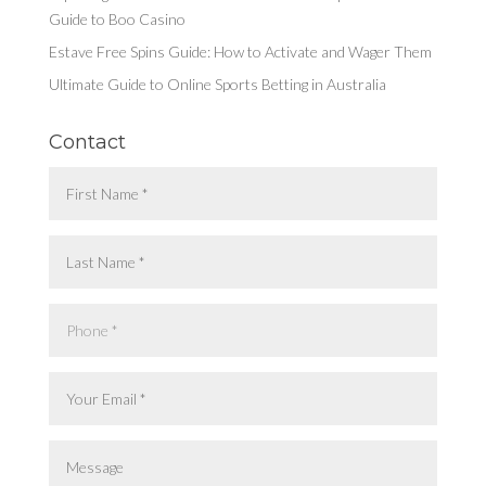
Guide to Boo Casino
Estave Free Spins Guide: How to Activate and Wager Them
Ultimate Guide to Online Sports Betting in Australia
Contact