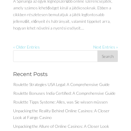
A Spinanga az egyik legnépszerűbb online szerencsejáték,
amely számos lehetőséget kínál a játékosoknak. Ebben a
cikkben részletesen bemutatjuk a játék legfontosabb
jellemzőit, előnyeit és hátrányait, valamint tippeket arra,
hogyan lehet növelni a nyerési esélyeit....
« Older Entries
Next Entries »
Recent Posts
Roulette Strategies USA Legal: A Comprehensive Guide
Roulette Bonuses India Certified: A Comprehensive Guide
Roulette Tipps Systeme: Alles, was Sie wissen müssen
Unpacking the Reality Behind Online Casinos: A Closer
Look at Fairgo Casino
Unpacking the Allure of Online Casinos: A Closer Look