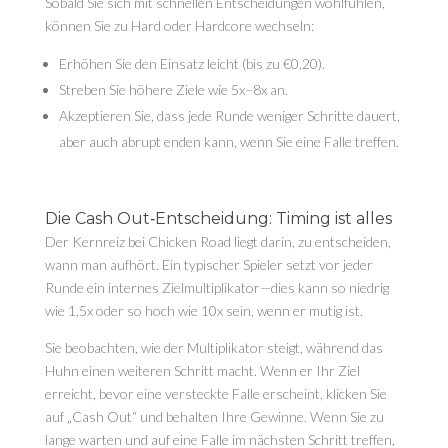
Sobald Sie sich mit schnellen Entscheidungen wohlfühlen,
können Sie zu Hard oder Hardcore wechseln:
Erhöhen Sie den Einsatz leicht (bis zu €0,20).
Streben Sie höhere Ziele wie 5x–8x an.
Akzeptieren Sie, dass jede Runde weniger Schritte dauert,
aber auch abrupt enden kann, wenn Sie eine Falle treffen.
Die Cash Out‑Entscheidung: Timing ist alles
Der Kernreiz bei Chicken Road liegt darin, zu entscheiden,
wann man aufhört. Ein typischer Spieler setzt vor jeder
Runde ein internes Zielmultiplikator—dies kann so niedrig
wie 1,5x oder so hoch wie 10x sein, wenn er mutig ist.
Sie beobachten, wie der Multiplikator steigt, während das
Huhn einen weiteren Schritt macht. Wenn er Ihr Ziel
erreicht, bevor eine versteckte Falle erscheint, klicken Sie
auf „Cash Out“ und behalten Ihre Gewinne. Wenn Sie zu
lange warten und auf eine Falle im nächsten Schritt treffen,