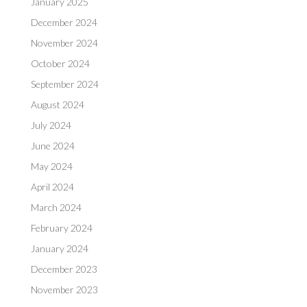
January 2025
December 2024
November 2024
October 2024
September 2024
August 2024
July 2024
June 2024
May 2024
April 2024
March 2024
February 2024
January 2024
December 2023
November 2023