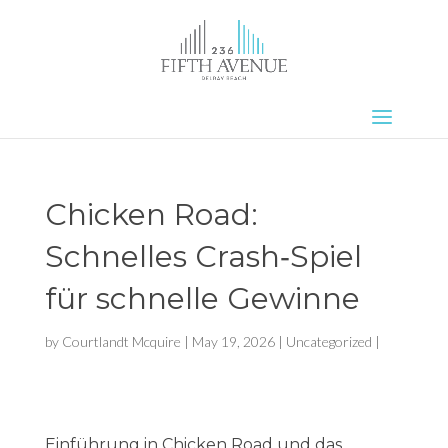
Chicken Road:
Schnelles Crash‑Spiel
für schnelle Gewinne
by
Courtlandt Mcquire
|
May 19, 2026
|
Uncategorized
|
Einführung in Chicken Road und das