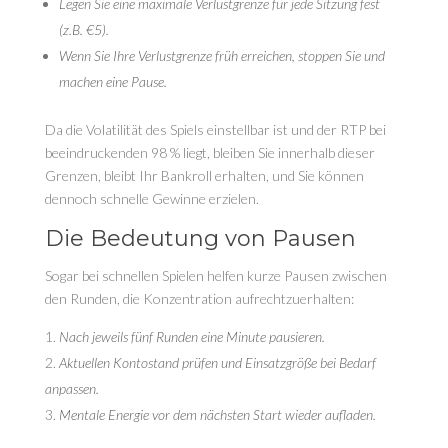
Legen Sie eine maximale Verlustgrenze für jede Sitzung fest
(z.B. €5).
Wenn Sie Ihre Verlustgrenze früh erreichen, stoppen Sie und
machen eine Pause.
Da die Volatilität des Spiels einstellbar ist und der RTP bei
beeindruckenden 98 % liegt, bleiben Sie innerhalb dieser
Grenzen, bleibt Ihr Bankroll erhalten, und Sie können
dennoch schnelle Gewinne erzielen.
Die Bedeutung von Pausen
Sogar bei schnellen Spielen helfen kurze Pausen zwischen
den Runden, die Konzentration aufrechtzuerhalten:
Nach jeweils fünf Runden eine Minute pausieren.
Aktuellen Kontostand prüfen und Einsatzgröße bei Bedarf
anpassen.
Mentale Energie vor dem nächsten Start wieder aufladen.