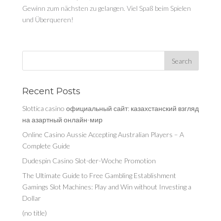
Gewinn zum nächsten zu gelangen. Viel Spaß beim Spielen
und Überqueren!
Recent Posts
Slottica casino официальный сайт: казахстанский взгляд
на азартный онлайн-мир
Online Casino Aussie Accepting Australian Players – A
Complete Guide
Dudespin Casino Slot-der-Woche Promotion
The Ultimate Guide to Free Gambling Establishment
Gamings Slot Machines: Play and Win without Investing a
Dollar
(no title)