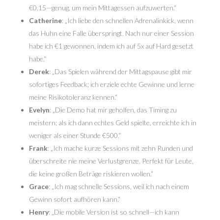
€0,15—genug, um mein Mittagessen aufzuwerten.“
Catherine
: „Ich liebe den schnellen Adrenalinkick, wenn
das Huhn eine Falle überspringt. Nach nur einer Session
habe ich €1 gewonnen, indem ich auf 5x auf Hard gesetzt
habe.“
Derek
: „Das Spielen während der Mittagspause gibt mir
sofortiges Feedback; ich erziele echte Gewinne und lerne
meine Risikotoleranz kennen.“
Evelyn
: „Die Demo hat mir geholfen, das Timing zu
meistern; als ich dann echtes Geld spielte, erreichte ich in
weniger als einer Stunde €500.“
Frank
: „Ich mache kurze Sessions mit zehn Runden und
überschreite nie meine Verlustgrenze. Perfekt für Leute,
die keine großen Beträge riskieren wollen.“
Grace
: „Ich mag schnelle Sessions, weil ich nach einem
Gewinn sofort aufhören kann.“
Henry
: „Die mobile Version ist so schnell—ich kann