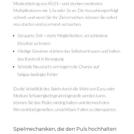
Mindestbetrag von €0,01—und streben modesten
Multiplikatoren wie 1,5x oder 2x an. Die Auszahlung erfolgt
schnell, und wenn Sie Ihr Ziel erreichen, können Sie sofort
neu starten und es erneut versuchen.
Gesparte Zeit = mehr Möglichkeiten, verschiedene
Einsätze zu testen
Häufige Gewinne stärken das Selbstvertrauen und halten
das Bankroll in Bewegung
Schnelle Neustarts verringern die Chance auf
fatigue‑bedingte Fehler
Da die Volatilität des Spiels durch die Wahl von Easy oder
Medium Schwierigkeitsgrad eingestellt werden kann,
können Sie das Risiko niedrig halten und dennoch den
Nervenkitzel genießen, unsichtbare Fallen zu überqueren.
Spielmechaniken, die den Puls hochhalten