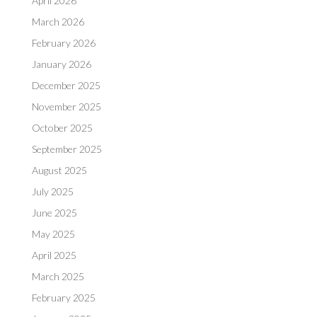
April 2026
March 2026
February 2026
January 2026
December 2025
November 2025
October 2025
September 2025
August 2025
July 2025
June 2025
May 2025
April 2025
March 2025
February 2025