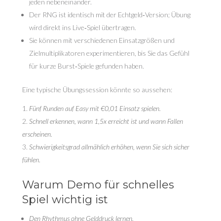
jeden nebeneinander.
Der RNG ist identisch mit der Echtgeld‑Version; Übung
wird direkt ins Live‑Spiel übertragen.
Sie können mit verschiedenen Einsatzgrößen und
Zielmultiplikatoren experimentieren, bis Sie das Gefühl
für kurze Burst‑Spiele gefunden haben.
Eine typische Übungssession könnte so aussehen:
Fünf Runden auf Easy mit €0,01 Einsatz spielen.
Schnell erkennen, wann 1,5x erreicht ist und wann Fallen
erscheinen.
Schwierigkeitsgrad allmählich erhöhen, wenn Sie sich sicher
fühlen.
Warum Demo für schnelles
Spiel wichtig ist
Den Rhythmus ohne Gelddruck lernen.