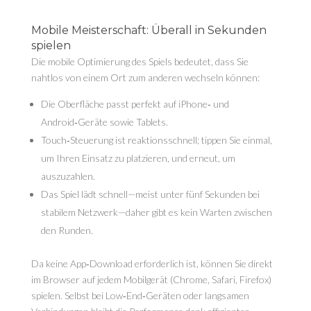
Mobile Meisterschaft: Überall in Sekunden
spielen
Die mobile Optimierung des Spiels bedeutet, dass Sie
nahtlos von einem Ort zum anderen wechseln können:
Die Oberfläche passt perfekt auf iPhone‑ und
Android‑Geräte sowie Tablets.
Touch‑Steuerung ist reaktionsschnell; tippen Sie einmal,
um Ihren Einsatz zu platzieren, und erneut, um
auszuzahlen.
Das Spiel lädt schnell—meist unter fünf Sekunden bei
stabilem Netzwerk—daher gibt es kein Warten zwischen
den Runden.
Da keine App‑Download erforderlich ist, können Sie direkt
im Browser auf jedem Mobilgerät (Chrome, Safari, Firefox)
spielen. Selbst bei Low‑End‑Geräten oder langsamen