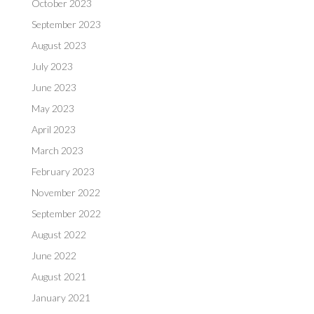
October 2023
September 2023
August 2023
July 2023
June 2023
May 2023
April 2023
March 2023
February 2023
November 2022
September 2022
August 2022
June 2022
August 2021
January 2021